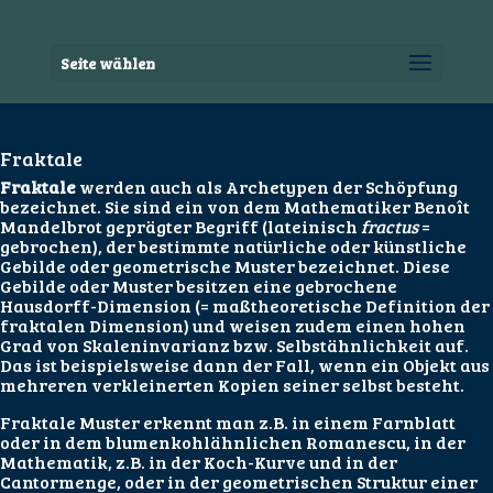
Seite wählen
Fraktale
Fraktale
werden auch als Archetypen der Schöpfung
bezeichnet. Sie sind ein von dem Mathematiker Benoît
Mandelbrot geprägter Begriff (lateinisch
fractus
=
gebrochen), der bestimmte natürliche oder künstliche
Gebilde oder geometrische Muster bezeichnet. Diese
Gebilde oder Muster besitzen eine gebrochene
Hausdorff-Dimension (= maßtheoretische Definition der
fraktalen Dimension) und weisen zudem einen hohen
Grad von Skaleninvarianz bzw. Selbstähnlichkeit auf.
Das ist beispielsweise dann der Fall, wenn ein Objekt aus
mehreren verkleinerten Kopien seiner selbst besteht.
Fraktale Muster erkennt man z.B. in einem Farnblatt
oder in dem blumenkohlähnlichen Romanescu, in der
Mathematik, z.B. in der Koch-Kurve und in der
Cantormenge, oder in der geometrischen Struktur einer