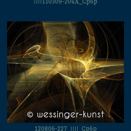
!!!!110309-204X_Cp6p
120806-227_!!!!_Cp6p