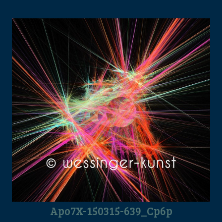
Apo7X-150315-639_Cp6p