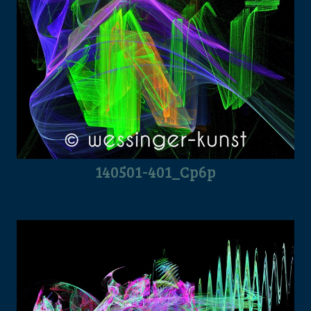
140501-401_Cp6p